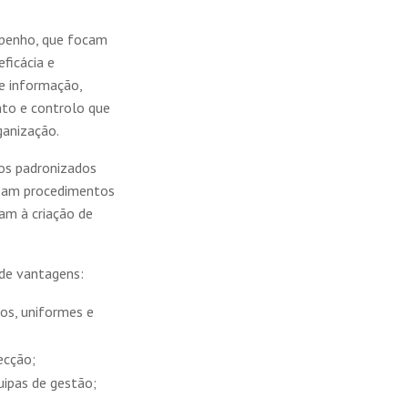
mpenho, que focam
eficácia e
de informação,
nto e controlo que
ganização.
os padronizados
izam procedimentos
am à criação de
de vantagens:
os, uniformes e
ecção;
uipas de gestão;