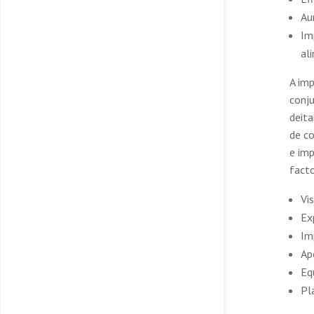
Au
Im
al
A im
conju
deita
de co
e im
fact
Vi
Ex
Im
Ap
Eq
Pl