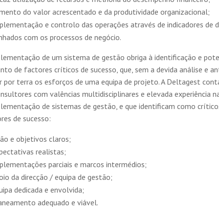
mento do valor acrescentado e da produtividade organizacional;
plementação e controlo das operações através de indicadores de 
inhados com os processos de negócio.
plementação de um sistema de gestão obriga à identificação e pot
nto de factores críticos de sucesso, que, sem a devida análise e a
r por terra os esforços de uma equipa de projeto. A Deltagest co
nsultores com valências multidisciplinares e elevada experiência n
plementação de sistemas de gestão, e que identificam como crítico
ores de sucesso:
são e objetivos claros;
pectativas realistas;
plementações parciais e marcos intermédios;
oio da direcção / equipa de gestão;
uipa dedicada e envolvida;
aneamento adequado e viável.