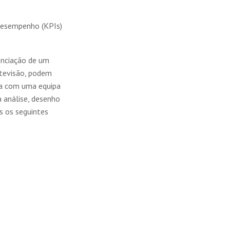
desempenho (KPIs)
enciação de um
ntevisão, podem
nta com uma equipa
a análise, desenho
s os seguintes