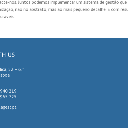
acte-nos. Juntos podemos implementar um sistema de gestão que 
nização, não no abstrato, mas ao mais pequeno detalhe. E com res
uráveis.
TH US
lica, 52 – 6.º
isboa
 940 219
 965 725
agest.pt