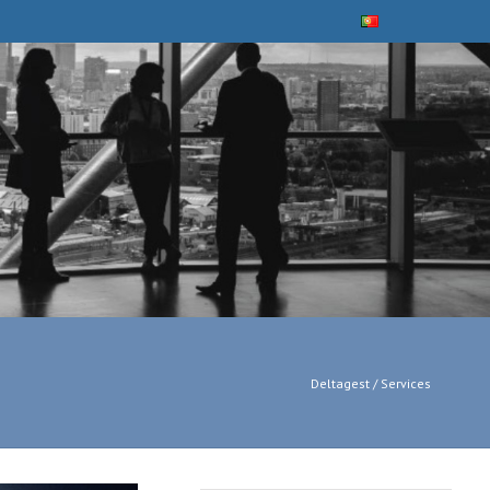
Deltagest
/
Services