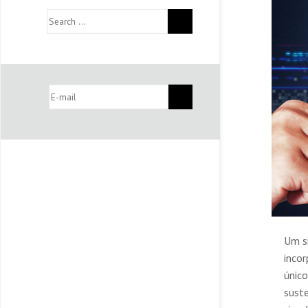
Um s
inco
únic
sust