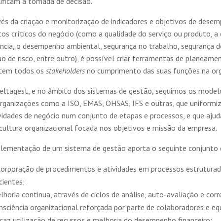
lificam a tomada de decisão.
vés da criação e monitorização de indicadores e objetivos de dese
os críticos do negócio (como a qualidade do serviço ou produto, a 
ência, o desempenho ambiental, segurança no trabalho, segurança 
o de risco, entre outro), é possível criar ferramentas de planeame
stem todos os
stakeholders
no cumprimento das suas funções na or
eltagest, e no âmbito dos sistemas de gestão, seguimos os model
organizações como a ISO, EMAS, OHSAS, IFS e outras, que uniform
vidades de negócio num conjunto de etapas e processos, e que ajud
cultura organizacional focada nos objetivos e missão da empresa.
plementação de um sistema de gestão aporta o seguinte conjunto 
corporação de procedimentos e atividades em processos estruturad
icientes;
lhoria continua, através de ciclos de análise, auto-avaliação e corr
nsciência organizacional reforçada por parte de colaboradores e eq
icaz utilização de recursos e melhoria do desempenho financeiro;