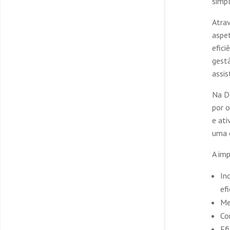
simp
Atra
aspet
efici
gestã
assi
Na D
por 
e ati
uma 
A im
In
ef
Me
Co
Ef