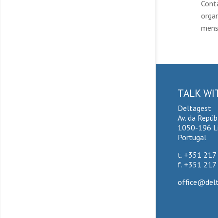
Cont
orga
mens
TALK WI
Deltagest
Av. da Repúb
1050-196 L
Portugal
t. +351 217
f. +351 217
office@delt